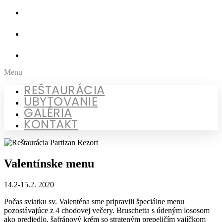
UBYTOVANIE
GALÉRIA
KONTAKT
Menu
REŠTAURÁCIA
UBYTOVANIE
GALÉRIA
KONTAKT
Valentínske menu
14.2-15.2. 2020
Počas sviatku sv. Valenténa sme pripravili špeciálne menu
pozostávajúce z 4 chodovej večery. Bruschetta s údeným lososom
ako predjedlo, šafránový krém so strateným prepeličím vajíčkom