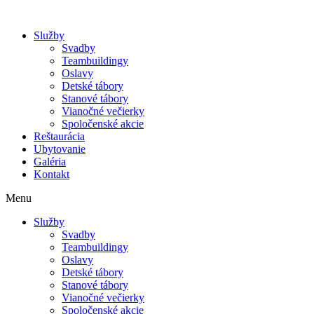
Služby
Svadby
Teambuildingy
Oslavy
Detské tábory
Stanové tábory
Vianočné večierky
Spoločenské akcie
Reštaurácia
Ubytovanie
Galéria
Kontakt
Menu
Služby
Svadby
Teambuildingy
Oslavy
Detské tábory
Stanové tábory
Vianočné večierky
Spoločenské akcie