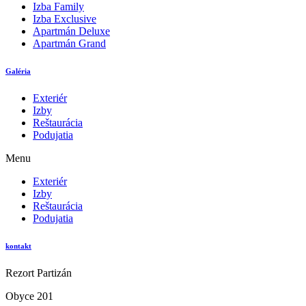
Izba Family
Izba Exclusive
Apartmán Deluxe
Apartmán Grand
Galéria
Exteriér
Izby
Reštaurácia
Podujatia
Menu
Exteriér
Izby
Reštaurácia
Podujatia
kontakt
Rezort Partizán
Obyce 201