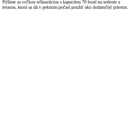
Pýšime sa veľkou reštauráciou s kapacitou 70 hostí na sedenie a
terasou, ktorá sa dá v peknom počasí použiť ako dodatočný priestor.