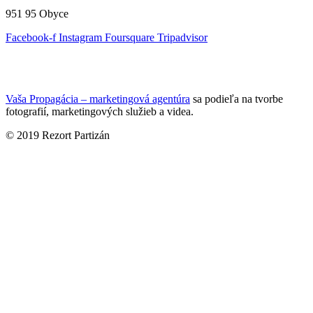
951 95 Obyce
Facebook-f
Instagram
Foursquare
Tripadvisor
Vaša Propagácia – marketingová agentúra
sa podieľa na tvorbe
fotografií, marketingových služieb a videa.
© 2019 Rezort Partizán