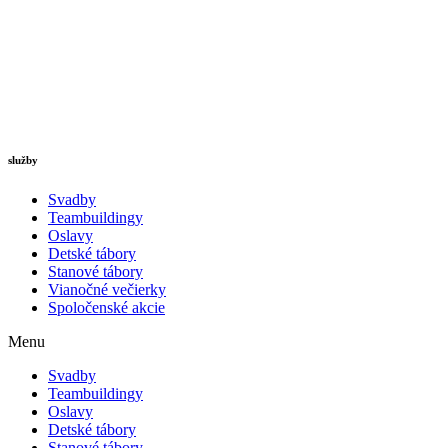
služby
Svadby
Teambuildingy
Oslavy
Detské tábory
Stanové tábory
Vianočné večierky
Spoločenské akcie
Menu
Svadby
Teambuildingy
Oslavy
Detské tábory
Stanové tábory